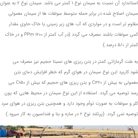
استاندارد آن نسبت به سیمان نوع ۱ کمتر می باشد. سیمان نوع ۲ به عنوان
بازرگانی و تدارکات
یمان اصلاح شده در برابر حمله متوسط سولفات ها از سیمان معمولی
قاوم تر است و در مواردی که آب های زیر زمینی یا خاک حاوی مقدار
اخبار و اطلاعیه ها
کمی سولفات باشند مصرف می گردد (در آب کمتر از 1200 PPm و در خاک
طرح توسعه
متر از 5/0 درصد.)
ارتباط با ما
ه علت گرمازائی کمتر در بتن ریزی های نسبتا حجیم نیز مصرف می
ود.کاربرد این نوع سیمان در هوای گرم که خطر افزایش دمای بتن
معمولی به بیش از C320 و بتن ریزی های حجیم که بیش از C150 می
سد توصیه می گردد. استفاده از این نوع سیمان در محیط هایی که یون
لر و سولفات به صورت توأم وجود دارد و همچنین بتن ریزی در هوای سرد
وصیه نمی گردد. (پرتلند نوع 2 در سازه و بنا و فنداسیون به کار میرود.)