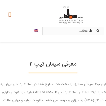
Ski
t
oggle
conten
ation
Search
صفحه اصلی
for:
درباره ما
محصولات
معرفی سیمان تیپ ۲
استانداردها
ین نوع سیمان مطابق با مشخصات مطرح شده در استاندارد ملی ایران به
بازاریابی و فروش
شماره 389–ISIRI و استاندارد امریکا–ASTM C150 تولید می شود و دارای
امور سهام
حد اکثر (C3A) به میزان ۸ درصد می باشد. مقاومت اولیه و نهایی مالت