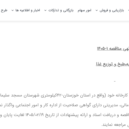
بازاریابی و فروش
امور سهام
بازرگانی و تدارکات
اخبار و اطلاعیه ها
طرح 
تاریخچه صنعت سیمان
مدیران شرکت
ی مناقصه 1-140
5
پژوهش ها و مقالات
تقدیرنامه ها
ه،طبخ و توزیع غذا
گواهینامه ها
معدن
شرکت سیمان کارون(سهامی عام) در نظر دارد جهت تهیه، طبخ و توزیع غذا کارخانه خود (واقع در استان خوزس
 مدیریتی دارای گواهی صلاحیت از اداره کار و امور اجتماعی واگذار نمای
متقاضیان حقیقی و حقوقی واجد شرایط می‌توانند جهت اطلاع از شرایط مناقصه و دریافت