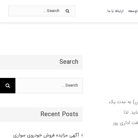
Search
توسعه
ارتباط با ما
for:
اصول تعالی
کاتالوگ
Search
گالری تصاویر
Search
for:
تان-42کیلومتری شهرستان مسجد‌ سلیمان) به مدت یک
د. لذا
Recent Posts
 اسناد و ارائه پیشنهادات از تاریخ 1405/02/19 لغایت پایان وقت اداری روز
آگهی مزایده فروش خودروی سواری