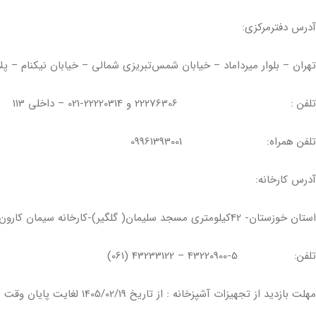
درس دفترمرکزی:
هران – بلوار میرداماد – خیابان شمس‌تبریزی شمالی – خیابان نیکنام – پلا
لفن : 22276306 و 22220314-021 – داخلی 113
لفن همراه: 09961393001
درس کارخانه:
ستان خوزستان- 42کیلومتری مسجد سلیمان( گلگیر)-کارخانه سیمان کارون
لفن: 5-43220900 – 43233122 (061)
هلت بازدید از تجهیزات آشپزخانه : از تاریخ 1405/02/19 لغایت پایان وقت اداری روز 1405/02/27 (با هماهنگی)