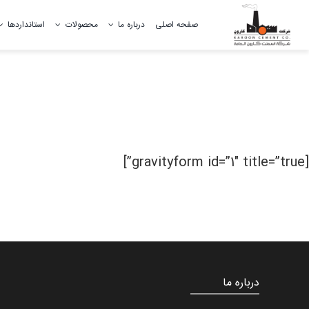
Ski
صفحه اصلی
درباره ما
محصولات
استانداردها
t
conten
تاریخچه سیمان کارون
فعالیت های محیط زیستی
[gravityform id=”1″ title=”true”]
آموزش
درباره ما