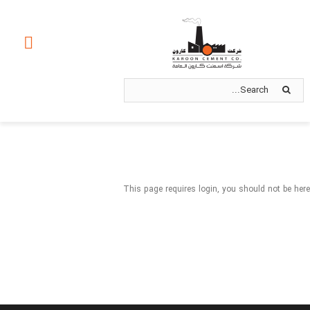
Ski
t
oggle
conten
ation
Search
صفحه اصلی
for:
درباره ما
محصولات
This page requires login, you should not be here
استانداردها
بازاریابی و فروش
امور سهام