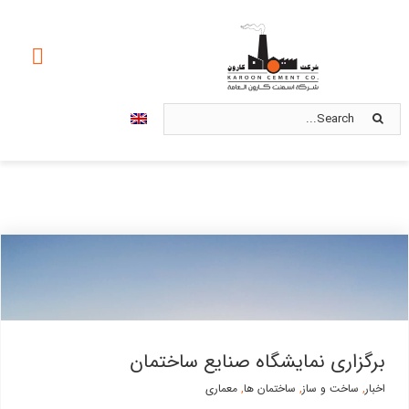
Ski
t
oggle
conten
ation
Search
صفحه اصلی
for:
درباره ما
محصولات
استانداردها
بازاریابی و فروش
برگزاری نمایشگاه صنایع ساختمان
امور سهام
اخبار
,
ساخت و ساز
,
ساختمان ها
,
معماری